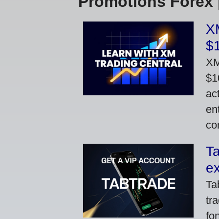
Promotions Forex
XM
$1
XM
$1
ac
en
co
T
ex
Ta
tr
fo