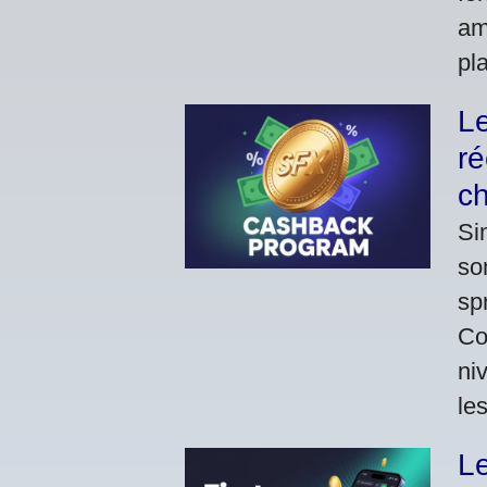
am
pl
L
r
c
Si
so
sp
Co
ni
le
L