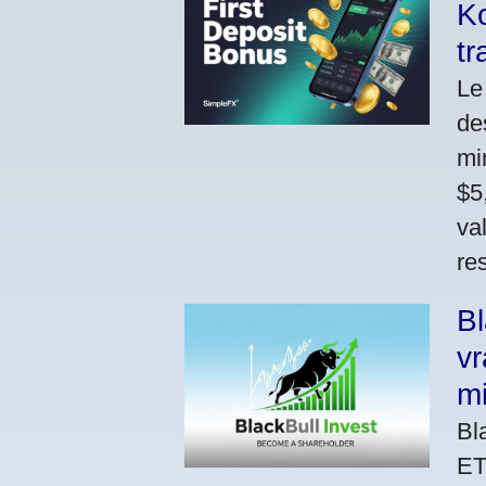
Ko
tr
Le
de
mi
$5
va
res
Bl
vr
m
Bl
ET