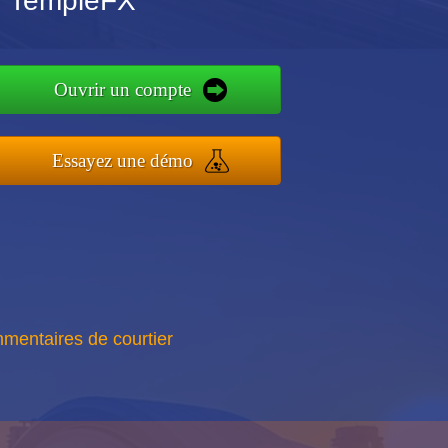
r TempleFX
Ouvrir un compte
Essayez une démo
mentaires de courtier