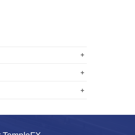
+
+
+