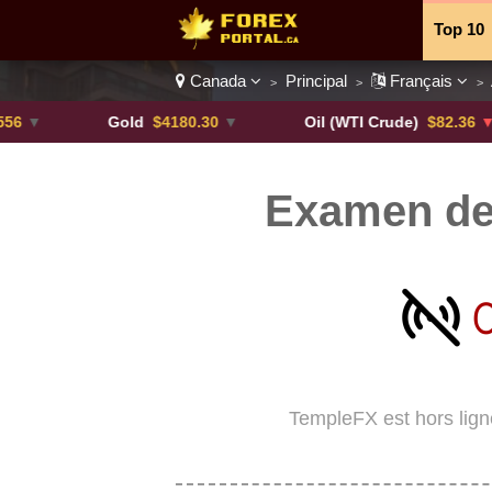
Top 10
Canada
Principal
Français
>
>
>
Paires 
Gold
$4180.30
▼
Oil (WTI Crude)
$82.36
▼ -0.16
Examen de
TempleFX est hors lign