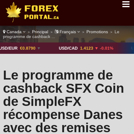
Canada
Principal
Français
Promotions
Le
>
>
>
>
programme de cashback ...
R
€0.8790
▼
USD/CAD
1.4123
▼ -0.01%
USD/JPY
Le programme de
cashback SFX Coin
de SimpleFX
récompense Danes
avec des remises