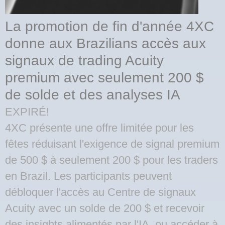
La promotion de fin d'année 4XC
donne aux Brazilians accès aux
signaux de trading Acuity
premium avec seulement 200 $
de solde et des analyses IA
EXPIRÉ!
4XC présente une offre limitée pour les
fêtes réduisant l'exigence de signal premium
de 500 $ à seulement 200 $ pour les traders
en Brazil. Les participants peuvent
débloquer l'accès au Centre de signaux
Acuity avec un solde de 200 $ et recevoir
des insights alimentés par l'IA, ou accéder à