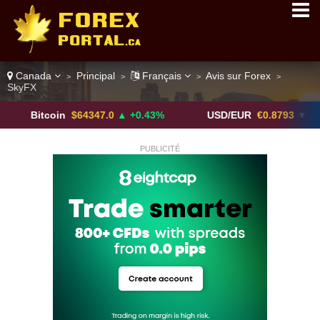
Canada
Principal
Français
Avis sur Forex
>
>
>
>
SkyFX
tcoin
$64347.0
▲ +0.43%
USD/EUR
€0.8793
▼
U
PUBLICITÉ