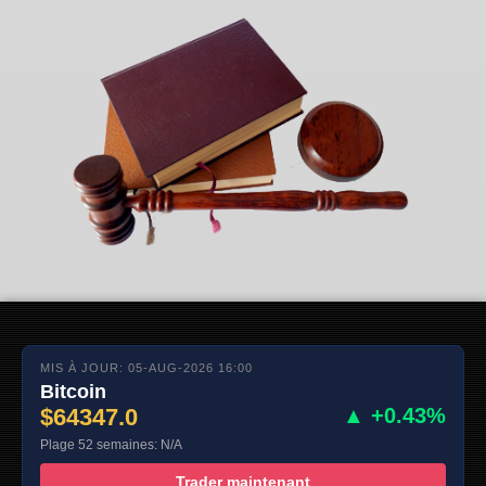
MIS À JOUR: 05-AUG-2026 16:00
Bitcoin
$64347.0
▲ +0.43%
Plage 52 semaines: N/A
Trader maintenant