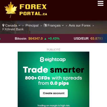
Canada
Principal
Français
Avis sur Forex
>
>
>
>
FXdirekt Bank
Bitcoin
$64347.0
▲ +0.43%
USD/EUR
€0.8793
▼
PUBLICITÉ