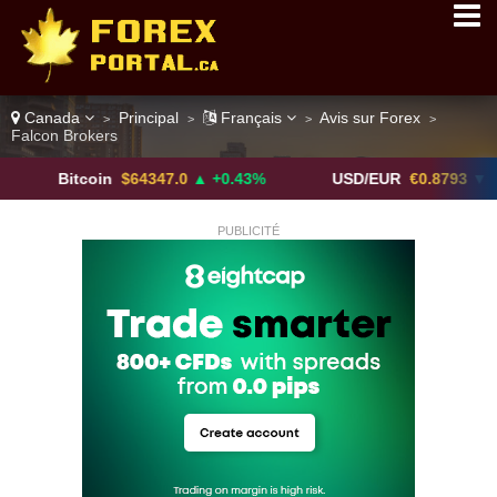
Canada
Principal
Français
Avis sur Forex
>
>
>
>
Falcon Brokers
itcoin
$64347.0
▲ +0.43%
USD/EUR
€0.8793
▼
U
PUBLICITÉ