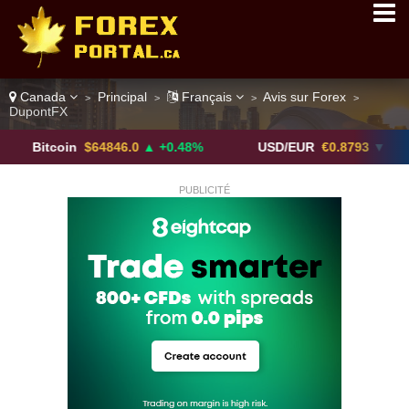
Canada
Principal
Français
Avis sur Forex
>
>
>
>
DupontFX
coin
$64846.0
▲ +0.48%
USD/EUR
€0.8793
▼
US
PUBLICITÉ