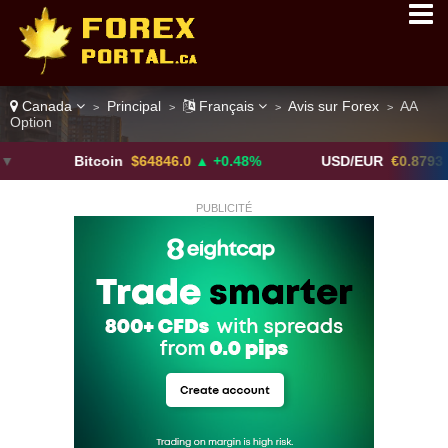
Canada
Principal
Français
Avis sur Forex
AA
>
>
>
>
Option
Bitcoin
$64846.0
▲ +0.48%
USD/EUR
€0.8793
▼
PUBLICITÉ