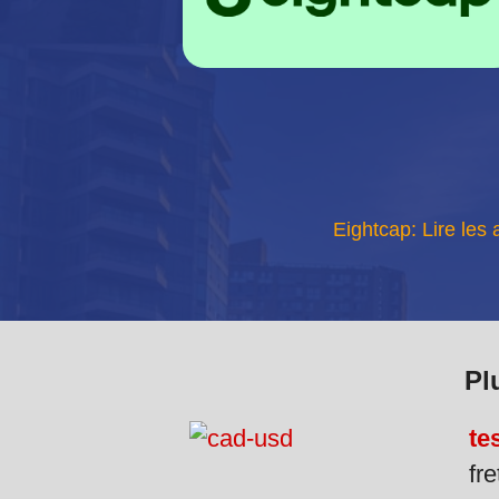
Eightcap: Lire les 
Pl
tes
fre