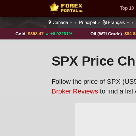
Top 10
Canada
Principal
Français
>
>
>
Paires 
Gold
$398.47
▲ +0.02261%
Oil (WTI Crude)
$84.88
▼
SPX Price Ch
Follow the price of SPX (US50
Broker Reviews
to find a lis