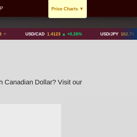
TP
Price Charts
▼
USD / CAD
GBP / CAD
USD/CAD
1.4123
▲ +0.26%
USD/JPY
162.70
▲ +0.2
CAD / EUR
BTC / CAD
ETH / CAD
XAU / CAD
XAG / CAD
th Canadian Dollar? Visit our
More Charts..