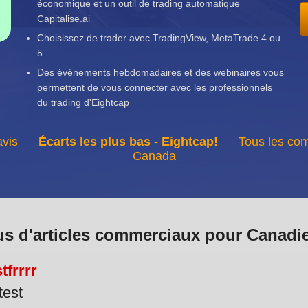
économique et un outil de trading automatique
Capitalise.ai
Choisissez de trader avec TradingView, MetaTrade 4 ou
5
Des événements hebdomadaires et des webinaires vous
permettent de vous connecter avec les professionnels
du trading d'Eightcap
avis
Écarts les plus bas - Eightcap!
Tous les com
Canada
us d'articles commerciaux pour Canadi
tfrrrr
test