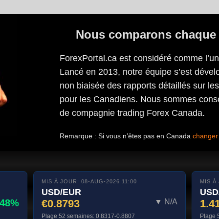
Nous comparons chaque c
ForexPortal.ca est considéré comme l’un d
Lancé en 2013, notre équipe s’est dévelo
non biaisée des rapports détaillés sur le
pour les Canadiens. Nous sommes conscie
de compagnie trading Forex Canada.
Remarque : Si vous n’êtes pas en Canada
changer 
MIS À JOUR: 08-AUG-2026 11:00
MIS À
USD/EUR
USD
.48%
€0.8793
▼ N/A
1.4
Plage 52 semaines: 0.8317-0.8807
Plage 