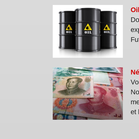
Oi
Do
ex
Fu
Né
Vo
No
me
et 