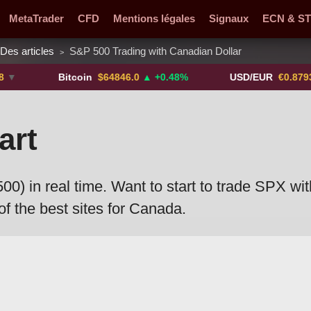
MetaTrader
CFD
Mentions légales
Signaux
ECN & S
Des articles
S&P 500 Trading with Canadian Dollar
>
de devises
Promotions
M'avertir !
Crypto-monnaies
Bitcoin
$64846.0
▲ +0.48%
USD/EUR
€0.8793
▼
art
0) in real time. Want to start to trade SPX wi
t of the best sites for Canada.