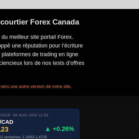
ourtier Forex Canada
u meilleur site portail Forex.
ppé une réputation pour l’écriture
s plateformes de trading en ligne
ncieux lors de nos tests d’offres
vers une autre version de notre site
.
 JOUR: 08-AUG-2026 11:00
/CAD
123
▲ +0.26%
52 semaines: 1.3493-1.4235