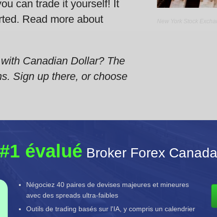
u can trade it yourself! It
arted. Read more about
New York Stock Exch
 with Canadian Dollar?
The
ns. Sign up there, or choose
#1 évalué
Broker Forex Canad
Négociez 40 paires de devises majeures et mineures
avec des spreads ultra-faibles
Outils de trading basés sur l'IA, y compris un calendrier