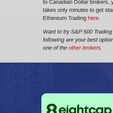
to Canadian Dollar brokers, yo
takes only minutes to get st
Ethereum Trading
here
.
Want to try S&P 500 Trading
following are your best optio
one of the
other brokers
.